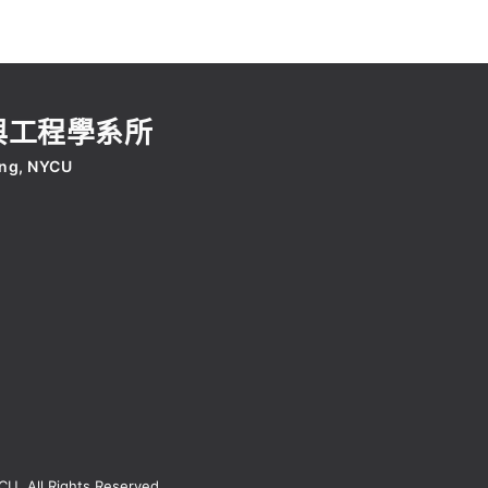
與工程學系所
ing, NYCU
YCU.
All Rights Reserved.