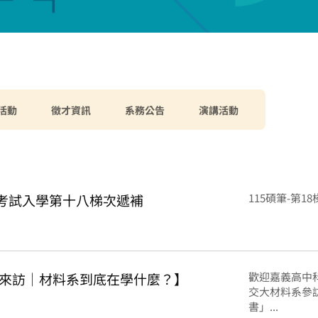
活動
徵才資訊
系務公告
演講活動
班考試入學第十八梯次遞補
115碩筆-第18
來訪｜材料系到底在學什麼？】
歡迎嘉義高中
交大材料系參
書」...