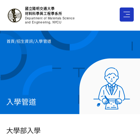
跳
國立陽明交通大學
至
材料科學與工程學系所
主
Department of Materials Science
and Engineering, NYCU
要
內
首頁
/招生資訊
/入學管道
容
入學管道
大學部入學