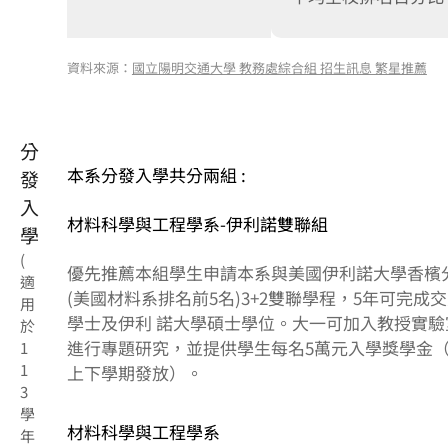
資料來源：
國立陽明交通大學 教務處綜合組 招生訊息 繁星推薦
分
本系分發入學共分兩組 :
發
入
材料科學與工程學系-伊利諾雙聯組
學
(
優先推薦本組學生申請本系與美國伊利諾大學香檳
適
(美國材料系排名前5名)3+2雙聯學程，5年可完成
用
學士及伊利 諾大學碩士學位。大一可加入教授實驗
於
進行專題研究，並提供學生每名5萬元入學獎學金
1
1
上下學期發放）。
3
學
材料科學與工程學系
年