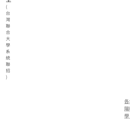
(
台
灣
聯
合
大
學
系
統
聯
招
)
各
陽
學