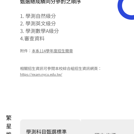
甄選總成績同分參酌之順序
1. 學測自然級分
2. 學測英文級分
3. 學測數學A級分
4.審查資料
附件：
本系114學年度招生簡章
相關招生資訊可參閱本校綜合組招生資訊網頁：
https://exam.nycu.edu.tw/
繁
星
學測科目甄選標準