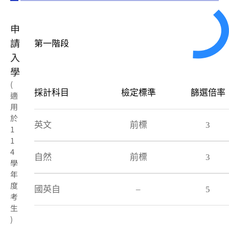
申
請
第一階段
入
學
(
採計科目
檢定標準
篩選倍率
適
用
於
英文
前標
3
1
1
4
自然
前標
3
學
年
度
國英自
–
5
考
生
)