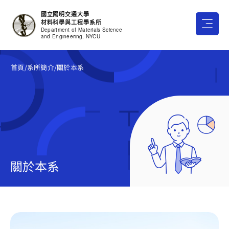
跳
國立陽明交通大學
至
材料科學與工程學系所
主
Department of Materials Science
and Engineering, NYCU
要
內
首頁
/系所簡介
/關於本系
容
關於本系