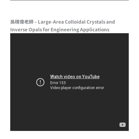
吳樸偉老師 – Large-Area Colloidal Crystals and
Inverse Opals for Engineering Applications