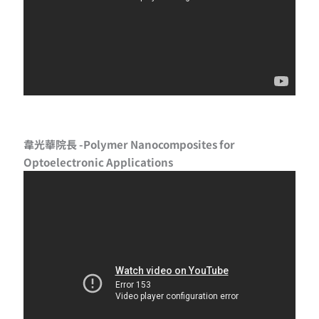
韋光華院長 -Polymer Nanocomposites for
Optoelectronic Applications