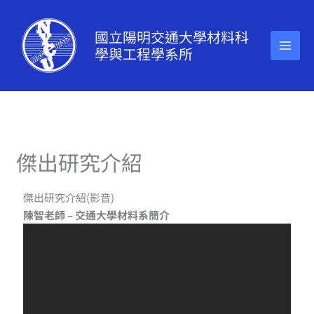
跳
至
國立陽明交通大學材料科
主
學與工程學系所
要
內
容
傑出研究介紹
傑出研究介紹(影音)
陳智老師 – 交通大學材料系簡介