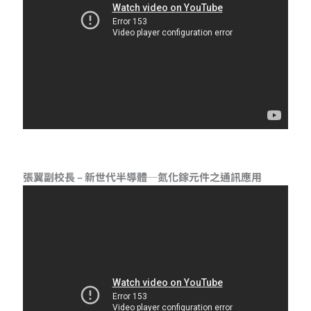
張翼副校長 – 新世代半導體─氮化鎵元件之通訊應用