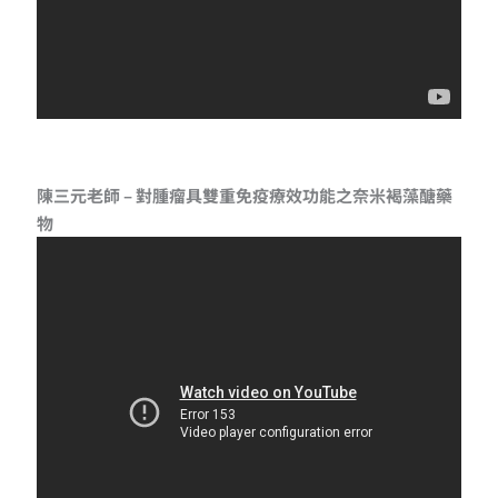
陳三元老師 – 對腫瘤具雙重免疫療效功能之奈米褐藻醣藥
物