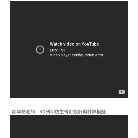
鄒年棣老師 – 3D列印仿生骨釘設計與計算模擬