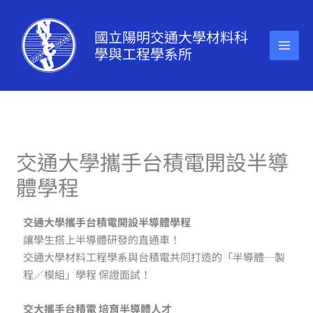
跳
至
國立陽明交通大學材料科
主
學與工程學系所
要
內
容
交通大學攜手台積電開設半導
體學程
交通大學攜手台積電開設半導體學程
讓學生搭上半導體研發的直通車！
交通大學材料工程學系與台積電共同打造的「半導體─製
程／模組」學程 保證面試！
交大攜手台積電 培育半導體人才